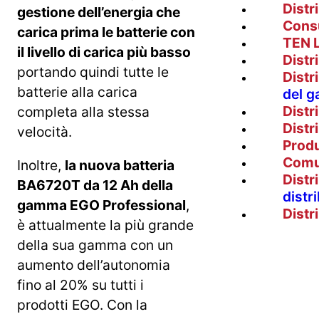
Distr
gestione dell’energia che
Cons
carica prima le batterie con
TEN 
il livello di carica più basso
Distr
portando quindi tutte le
Distr
batterie alla carica
del g
Distr
completa alla stessa
Distr
velocità.
Prod
Comu
Inoltre,
la nuova batteria
Distr
BA6720T da 12 Ah della
distr
gamma EGO Professional
,
Distr
è attualmente la più grande
della sua gamma con un
aumento dell’autonomia
fino al 20% su tutti i
prodotti EGO. Con la