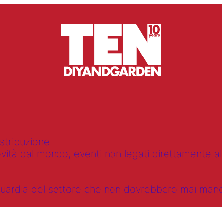
istribuzione
vità dal mondo, eventi non legati direttamente alla
anguardia del settore che non dovrebbero mai ma