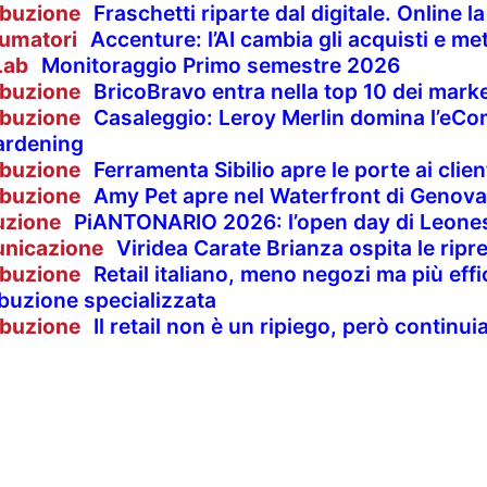
ibuzione
Fraschetti riparte dal digitale. Online 
umatori
Accenture: l’AI cambia gli acquisti e met
Lab
Monitoraggio Primo semestre 2026
ibuzione
BricoBravo entra nella top 10 dei market
ibuzione
Casaleggio: Leroy Merlin domina l’eCom
ardening
ibuzione
Ferramenta Sibilio apre le porte ai clie
ibuzione
Amy Pet apre nel Waterfront di Genova
uzione
PiANTONARIO 2026: l’open day di Leones
nicazione
Viridea Carate Brianza ospita le rip
ibuzione
Retail italiano, meno negozi ma più effi
ibuzione specializzata
ibuzione
Il retail non è un ripiego, però contin