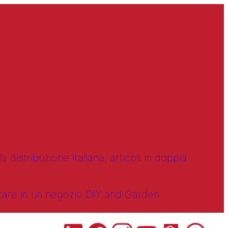
 distribuzione italiana, articoli in doppia
ncare in un negozio DIY and Garden