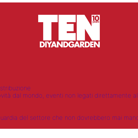
istribuzione
vità dal mondo, eventi non legati direttamente alla
anguardia del settore che non dovrebbero mai ma