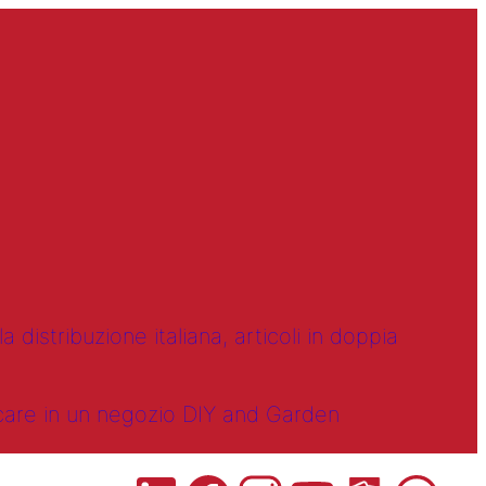
 distribuzione italiana, articoli in doppia
ncare in un negozio DIY and Garden