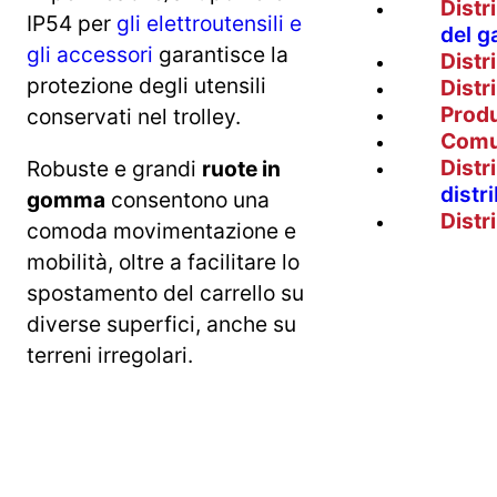
Distr
IP54 per
gli elettroutensili e
del g
gli accessori
garantisce la
Distr
protezione degli utensili
Distr
Prod
conservati nel trolley.
Comu
Distr
Robuste e grandi
ruote in
distr
gomma
consentono una
Distr
comoda movimentazione e
mobilità, oltre a facilitare lo
spostamento del carrello su
diverse superfici, anche su
terreni irregolari.