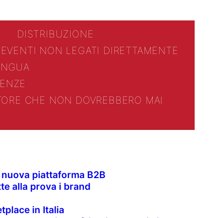
DISTRIBUZIONE
 EVENTI NON LEGATI DIRETTAMENTE
LINGUA
ENZE
TTORE CHE NON DOVREBBERO MAI
la nuova piattaforma B2B
te alla prova i brand
place in Italia