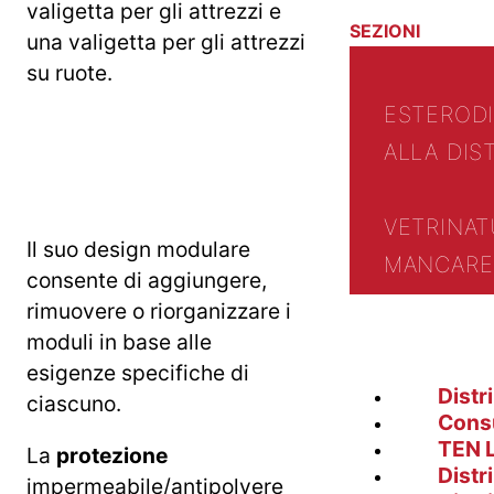
valigetta per gli attrezzi e
SEZIONI
una valigetta per gli attrezzi
su ruote.
ESTERO
D
ALLA DIS
VETRINA
T
Il suo design modulare
MANCARE 
consente di aggiungere,
rimuovere o riorganizzare i
moduli in base alle
esigenze specifiche di
Distr
ciascuno.
Cons
TEN 
La
protezione
Distr
impermeabile/antipolvere