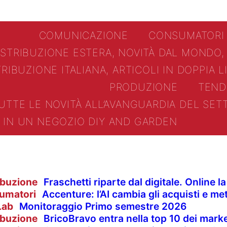
COMUNICAZIONE
CONSUMATORI
ISTRIBUZIONE ESTERA, NOVITÀ DAL MONDO,
TRIBUZIONE ITALIANA, ARTICOLI IN DOPPIA 
PRODUZIONE
TEND
UTTE LE NOVITÀ ALL’AVANGUARDIA DEL SE
IN UN NEGOZIO DIY AND GARDEN
ibuzione
Fraschetti riparte dal digitale. Online 
umatori
Accenture: l’AI cambia gli acquisti e met
Lab
Monitoraggio Primo semestre 2026
ibuzione
BricoBravo entra nella top 10 dei market