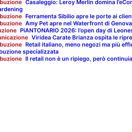
ibuzione
Casaleggio: Leroy Merlin domina l’eCom
ardening
ibuzione
Ferramenta Sibilio apre le porte ai clie
ibuzione
Amy Pet apre nel Waterfront di Genova
uzione
PiANTONARIO 2026: l’open day di Leones
nicazione
Viridea Carate Brianza ospita le rip
ibuzione
Retail italiano, meno negozi ma più effi
ibuzione specializzata
ibuzione
Il retail non è un ripiego, però contin