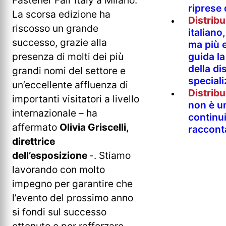
riprese
La scorsa edizione ha
Distrib
riscosso un grande
italian
successo, grazie alla
ma più e
presenza di molti dei più
guida l
della di
grandi nomi del settore e
special
un’eccellente affluenza di
Distrib
importanti visitatori a livello
non è un
internazionale – ha
continu
affermato
Olivia Griscelli,
raccont
direttrice
dell’esposizione
-. Stiamo
lavorando con molto
impegno per garantire che
l’evento del prossimo anno
si fondi sul successo
ottenuto e per rafforzare