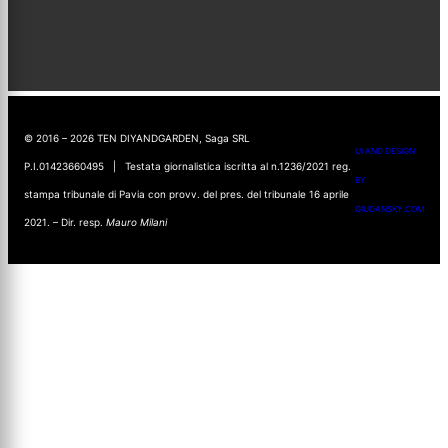
© 2016 – 2026 TEN DIYANDGARDEN, Saga SRL
UI AND DESIGN
P.I.01423660495 | Testata giornalistica iscritta al n.1236/2021 reg.
BY
stampa tribunale di Pavia con provv. del pres. del tribunale 16 aprile
GIUDANSKY.COM
2021. – Dir. resp.
Mauro Milani