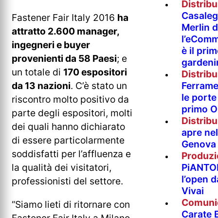
Distrib
Casaleg
Fastener Fair Italy 2016
ha
Merlin 
attratto 2.600 manager,
l’eComm
ingegneri e buyer
è il pri
provenienti da 58 Paesi
; e
gardeni
un totale di
170 espositori
Distrib
Ferramen
da 13 nazioni
. C’è stato un
le porte 
riscontro molto positivo da
primo O
parte degli espositori, molti
Distrib
dei quali hanno dichiarato
apre nel
di essere particolarmente
Genova
soddisfatti per l’affluenza e
Produzi
PiANTO
la qualità dei visitatori,
l’open 
professionisti del settore.
Vivai
Comuni
“Siamo lieti di ritornare con
Carate B
Fastener Fair Italy a Milano.