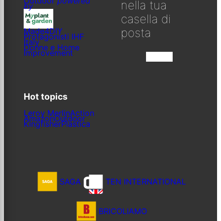
Outdoor
powered
nella tua
by
casella di
posta
Made4DIY
Protagonisti IHF
Italy
Donne e Home
Improvement
Iscriviti
Hot topics
Leroy Merlin
Action
Amazon
Outdoor
Kingfisher
Plastica
SAGA
TEN INTERNATIONAL
BRICOLIAMO