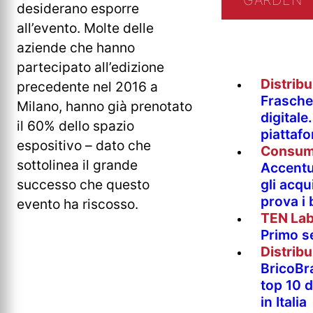
GARDEN
desiderano esporre
all’evento. Molte delle
aziende che hanno
partecipato all’edizione
Distrib
precedente nel 2016 a
Fraschet
Milano, hanno già prenotato
digitale
il 60% dello spazio
piattaf
espositivo – dato che
Consum
sottolinea il grande
Accentur
gli acqu
successo che questo
prova i
evento ha riscosso.
TEN La
Primo s
Distrib
BricoBr
top 10 
in Italia