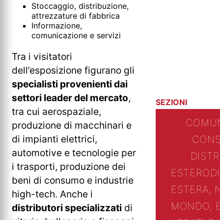
Stoccaggio, distribuzione,
attrezzature di fabbrica
Informazione,
comunicazione e servizi
Tra i visitatori
dell’esposizione figurano gli
specialisti provenienti dai
settori leader del mercato
,
SEZIONI
tra cui aerospaziale,
COMUN
produzione di macchinari e
di impianti elettrici,
CONS
automotive e tecnologie per
DIST
i trasporti, produzione dei
ESTERO
D
beni di consumo e industrie
ESTERA, 
high-tech. Anche i
MONDO, 
distributori specializzati
di