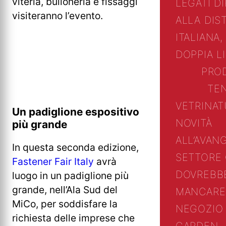
viteria, bulloneria e fissaggi
LEGATI D
visiteranno l’evento.
ALLA DIS
ITALIANA,
DOPPIA L
PRO
TE
VETRINA
T
Un padiglione espositivo
NOVITÀ
più grande
ALL’AVAN
In questa seconda edizione,
SETTORE
Fastener Fair Italy
avrà
DOVREBB
luogo in un padiglione più
grande, nell’Ala Sud del
MANCARE
MiCo, per soddisfare la
NEGOZIO 
richiesta delle imprese che