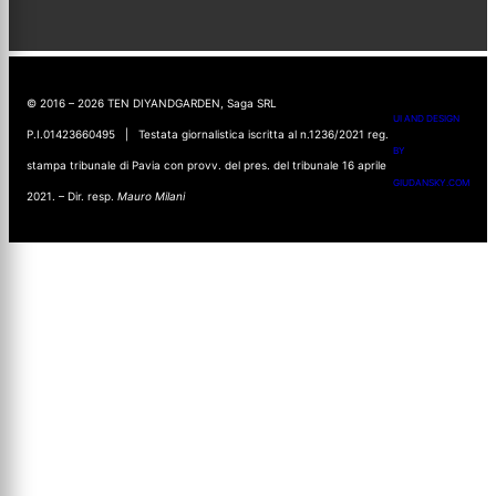
© 2016 – 2026 TEN DIYANDGARDEN, Saga SRL
UI AND DESIGN
P.I.01423660495 | Testata giornalistica iscritta al n.1236/2021 reg.
BY
stampa tribunale di Pavia con provv. del pres. del tribunale 16 aprile
GIUDANSKY.COM
2021. – Dir. resp.
Mauro Milani