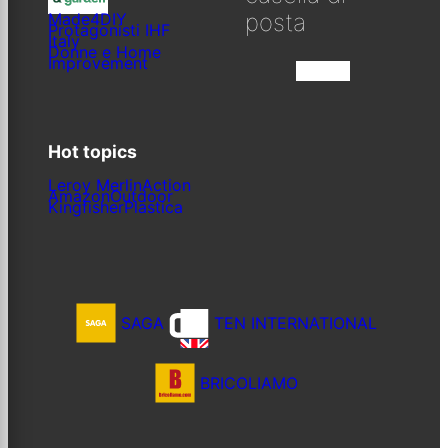
posta
Made4DIY
Protagonisti IHF
Italy
Donne e Home
Improvement
Iscriviti
Hot topics
Leroy Merlin
Action
Amazon
Outdoor
Kingfisher
Plastica
SAGA
TEN INTERNATIONAL
BRICOLIAMO