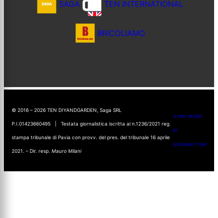
SAGA
TEN INTERNATIONAL
BRICOLIAMO
© 2016 – 2026 TEN DIYANDGARDEN, Saga SRL
UI AND DESIGN
P.I.01423660495 | Testata giornalistica iscritta al n.1236/2021 reg.
BY
stampa tribunale di Pavia con provv. del pres. del tribunale 16 aprile
GIUDANSKY.COM
2021. – Dir. resp.
Mauro Milani