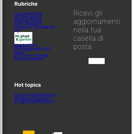
Rubriche
Ricevi gli
Sostenibilità
eCommerce
aggiornamenti
Digital Mktg
Tra i Reparti
Outdoor
powered
nella tua
by
casella di
posta
Made4DIY
Protagonisti IHF
Italy
Donne e Home
Improvement
Iscriviti
Hot topics
Leroy Merlin
Action
Amazon
Outdoor
Kingfisher
Plastica