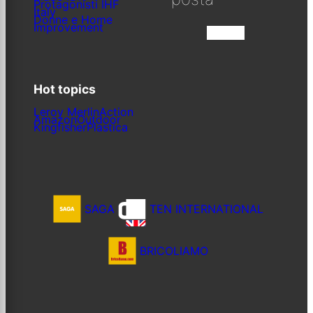
Protagonisti IHF
Italy
Donne e Home
Improvement
Iscriviti
Hot topics
Leroy Merlin
Action
Amazon
Outdoor
Kingfisher
Plastica
SAGA
TEN INTERNATIONAL
BRICOLIAMO