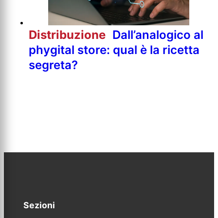
Distribuzione
Dall’analogico al
phygital store: qual è la ricetta
segreta?
Sezioni