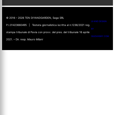
© 2016 – 2026 TEN DIYANDGARDEN, Saga SRL
UI AND DESIGN
P.I.01423660495 | Testata giornalistica iscritta al n.1236/2021 reg.
BY
stampa tribunale di Pavia con provv. del pres. del tribunale 16 aprile
GIUDANSKY.COM
2021. – Dir. resp.
Mauro Milani