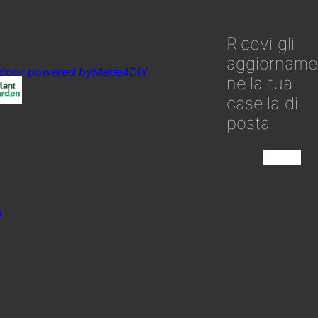
Ricevi gli
aggiorname
tdoor
powered by
Made4DIY
nella tua
casella di
posta
Iscriviti
a