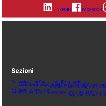
LINKEDIN
FACEBOOK
Sezioni
Comunicazione
Consumatori
Distribuzione
Estero
Distribuzione estera, novità dal mondo, ev
distribuzione italiana, articoli 
Produzione
Tendenze
Vetrina
Tutte le novità all’avanguardia del settore c
negozio DIY and Ga