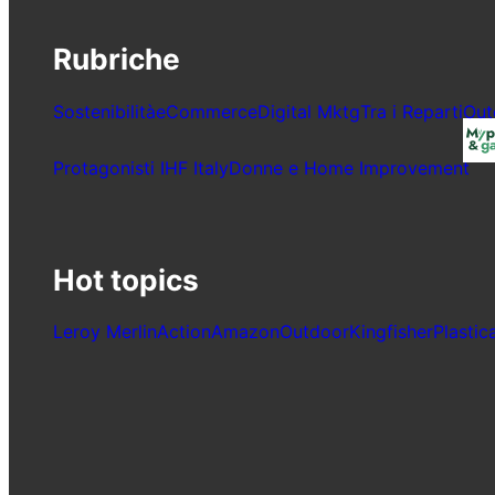
Rubriche
Sostenibilità
eCommerce
Digital Mktg
Tra i Reparti
Ou
Protagonisti IHF Italy
Donne e Home Improvement
Hot topics
Leroy Merlin
Action
Amazon
Outdoor
Kingfisher
Plastic