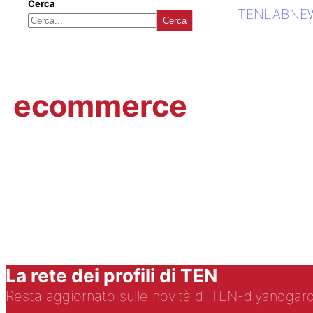
Cerca
TENLAB
NE
Cerca
ecommerce
La rete dei profili di TEN
Resta aggiornato sulle novità di TEN-diyandgar