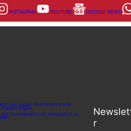
INSTAGRAM
YOUTUBE
GOOGLE NEWS
enti non legati direttamente alla
in doppia lingua
Newslet
he non dovrebbero mai mancare in un
rden
r