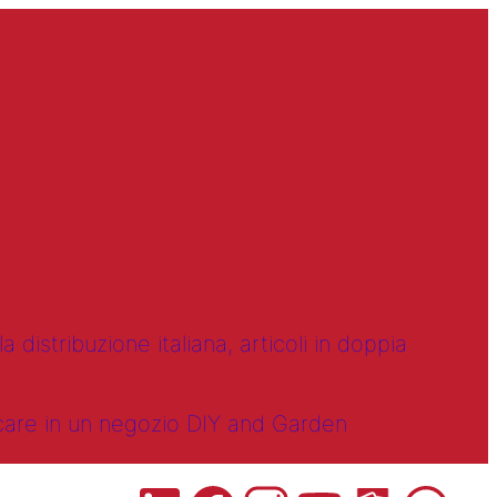
 distribuzione italiana, articoli in doppia
ncare in un negozio DIY and Garden