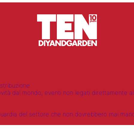
istribuzione
vità dal mondo, eventi non legati direttamente alla
anguardia del settore che non dovrebbero mai ma