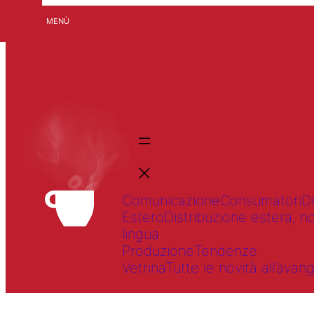
MENÙ
Comunicazione
Consumatori
D
Estero
Distribuzione estera, no
lingua
Produzione
Tendenze
Vetrina
Tutte le novità all’av