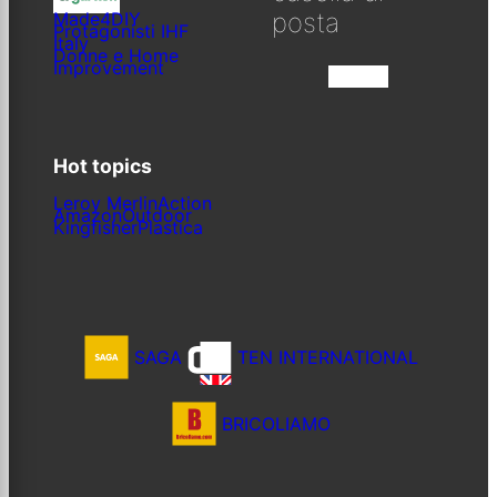
posta
Made4DIY
Protagonisti IHF
Italy
Donne e Home
Improvement
Iscriviti
Hot topics
Leroy Merlin
Action
Amazon
Outdoor
Kingfisher
Plastica
SAGA
TEN INTERNATIONAL
BRICOLIAMO