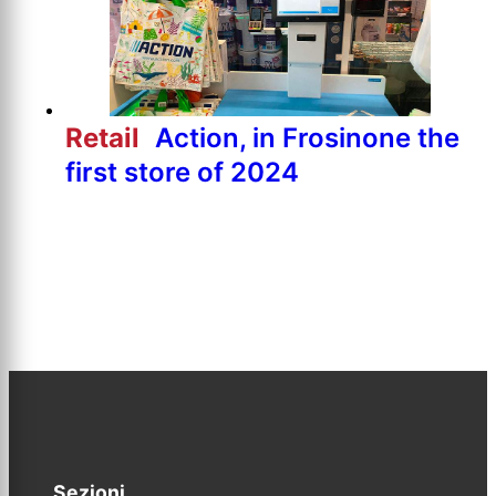
Retail
Action, in Frosinone the
first store of 2024
Sezioni