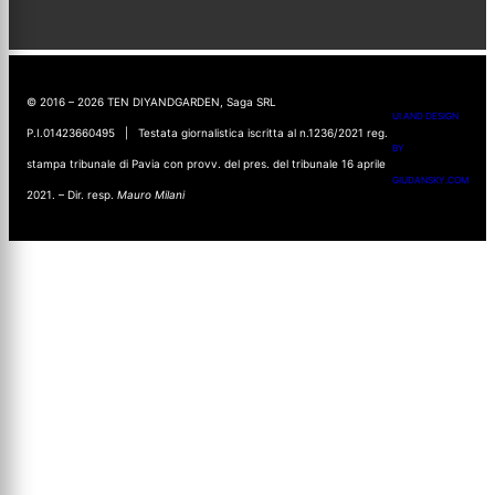
© 2016 – 2026 TEN DIYANDGARDEN, Saga SRL
UI AND DESIGN
P.I.01423660495 | Testata giornalistica iscritta al n.1236/2021 reg.
BY
stampa tribunale di Pavia con provv. del pres. del tribunale 16 aprile
GIUDANSKY.COM
2021. – Dir. resp.
Mauro Milani